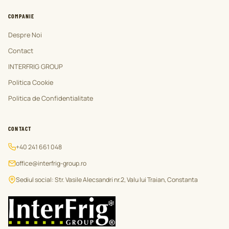
COMPANIE
Despre Noi
Contact
INTERFRIG GROUP
Politica Cookie
Politica de Confidentialitate
CONTACT
+40 241 661 048
office@interfrig-group.ro
Sediul social: Str. Vasile Alecsandri nr.2, Valu lui Traian, Constanta