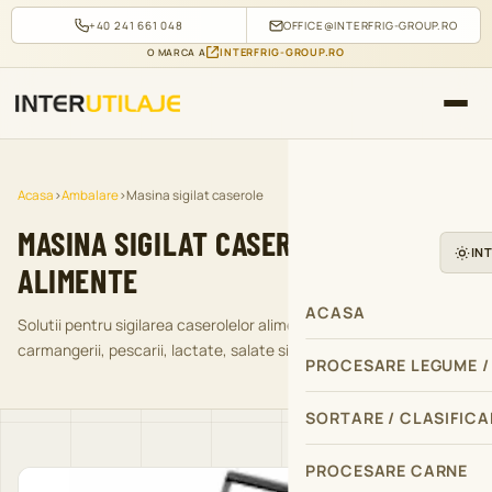
+40 241 661 048
OFFICE@INTERFRIG-GROUP.RO
INTERFRIG-GROUP.RO
O MARCA A
Acasa
›
Ambalare
›
Masina sigilat caserole
MASINA SIGILAT CASEROLE PENTRU
IN
ALIMENTE
ACASA
Solutii pentru sigilarea caserolelor alimentare in productie, retail,
carmangerii, pescarii, lactate, salate si HoReCa.
PROCESARE LEGUME /
SORTARE / CLASIFICA
PROCESARE CARNE