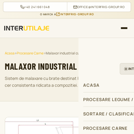
+40 241 661 048
OFFICE@INTERFRIG-GROUP.RO
INTERFRIG-GROUP.RO
O MARCA A
Acasa
›
Procesare Carne
›
Malaxor industrial cu brate
MALAXOR INDUSTRIAL CU BRATE
IN
Sistem de malaxare cu brate destinat liniilor de productie care
cer consistenta ridicata a compozitiei.
ACASA
PROCESARE LEGUME /
SORTARE / CLASIFICA
PROCESARE CARNE