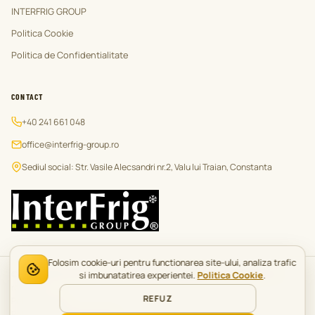
INTERFRIG GROUP
Politica Cookie
Politica de Confidentialitate
CONTACT
+40 241 661 048
office@interfrig-group.ro
Sediul social: Str. Vasile Alecsandri nr.2, Valu lui Traian, Constanta
Folosim cookie-uri pentru functionarea site-ului, analiza trafic
© 2026 INTERUTILAJE - o marca a
INTERFRIG GROUP®
. Toate drepturile
si imbunatatirea experientei.
Politica Cookie
.
rezervate.
REFUZ
Politica Cookie
Politica de Confidentialitate