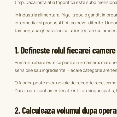
timp. Daca instalatia frigorifica este subdimensiona
In industria alimentara, frigul trebuie gandit impre
intermediar si produsul finit au nevoi diferite. Une
tampon, apa gheata sau solutii integrate cu proces
1. Defineste rolul fiecarei camere
Prima intrebare este ce pastrezi in camera: materie
sensibile sau ingrediente. Fiecare categorie are tem
O fabrica poate avea nevoie de receptie rece, camera
Daca toate sunt amestecate intr-un singur spatiu, f
2. Calculeaza volumul dupa opera