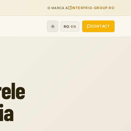
O MARCA A
INTERFRIG-GROUP.RO
CONTACT
RO
/
EN
ele
ia