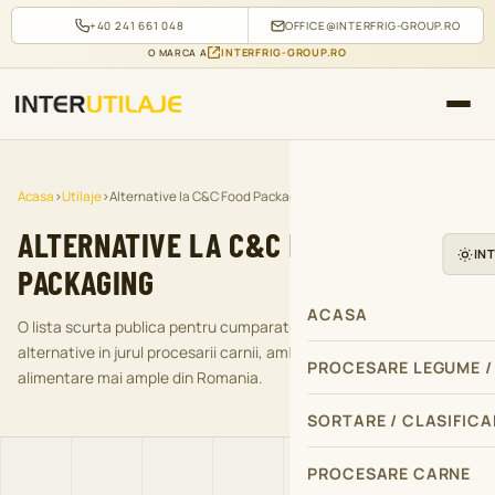
+40 241 661 048
OFFICE@INTERFRIG-GROUP.RO
INTERFRIG-GROUP.RO
O MARCA A
Acasa
›
Utilaje
›
Alternative la C&C Food Packaging
ALTERNATIVE LA C&C FOOD
IN
PACKAGING
ACASA
O lista scurta publica pentru cumparatorii care compara
alternative in jurul procesarii carnii, ambalarii si echipamentelor
PROCESARE LEGUME /
alimentare mai ample din Romania.
SORTARE / CLASIFICA
PROCESARE CARNE