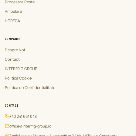
Procesare Peste
Ambalare
HORECA
COMPANIE
Despre Noi
Contact
INTERFRIG GROUP
Politica Cookie
Politica de Confidentialitate
CONTACT
+40 241 661 048
office@interfrig-group.ro
Sediul social: Str. Vasile Alecsandri nr.2, Valu lui Traian, Constanta