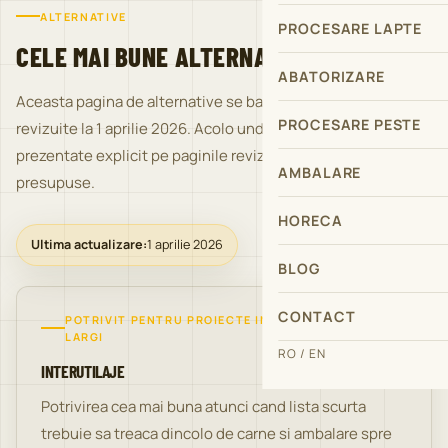
ALTERNATIVE
PROCESARE LAPTE
CELE MAI BUNE ALTERNATIVE PUBLICE
ABATORIZARE
Aceasta pagina de alternative se bazeaza pe pagini publice
PROCESARE PESTE
revizuite la 1 aprilie 2026. Acolo unde capabilitatile nu sunt
prezentate explicit pe paginile revizuite, ele nu sunt
AMBALARE
presupuse.
HORECA
Ultima actualizare:
1 aprilie 2026
BLOG
1
CONTACT
POTRIVIT PENTRU PROIECTE INDUSTRIALE MAI
LARGI
RO / EN
INTERUTILAJE
Potrivirea cea mai buna atunci cand lista scurta
trebuie sa treaca dincolo de carne si ambalare spre